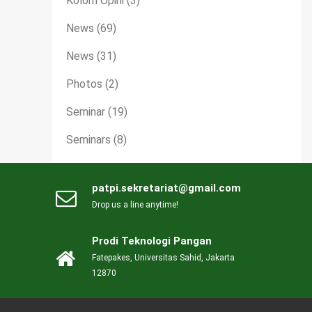
Kolom Opini
(3)
News
(69)
News
(31)
Photos
(2)
Seminar
(19)
Seminars
(8)
patpi.sekretariat@gmail.com
Drop us a line anytime!
Prodi Teknologi Pangan
Fatepakes, Universitas Sahid, Jakarta
12870