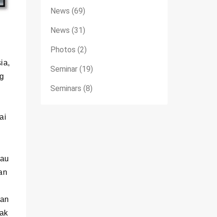
News
(69)
News
(31)
Photos
(2)
ia,
Seminar
(19)
ng
Seminars
(8)
ai
tau
an
nan
dak