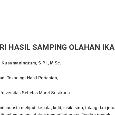
I HASIL SAMPING OLAHAN IK
ti Kusumaningrum, S.Pi., M.Sc.
di Teknologi Hasil Pertanian,
Universitas Sebelas Maret Surakarta
industri meliputi kepala, kulit, sisik, sirip, tulang dan jer
asih belum optimal dalam pemanfaatannya. Jumlah produk