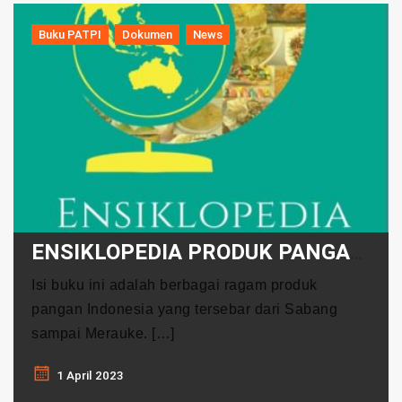
Buku PATPI
Dokumen
News
ENSIKLOPEDIA PRODUK PANGAN INDONESIA Jilid 1
Isi buku ini adalah berbagai ragam produk
pangan Indonesia yang tersebar dari Sabang
sampai Merauke. […]
1 April 2023